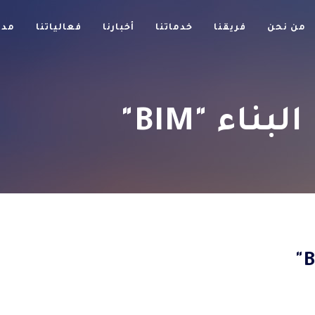
من نحن
فريقنا
خدماتنا
أخبارنا
فعالياتنا
مدو
اء "BIM"