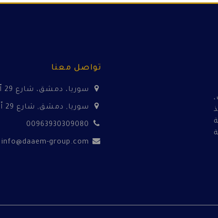
تواصل معنا
سوريا، دمشق، شارع 29 اّيار
،
سوريا, دمشق, شارع 29 اّيار
ذ
ة
00963930309080
info@daaem-group.com