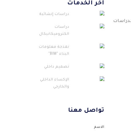
آخر الخدمات
دراسات إنشائية
لدراسات
دراسات
الكتروميكانيكال
نمذجة معلومات
البناء "BIM"
تصميم داخلي
الإكساء الداخلي
والخارجي
دراسات معمارية
وتصميم خارج...
تواصل معنا