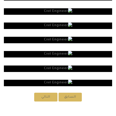
السابق
التالي